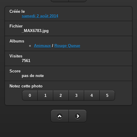
Créée le
samedi 2 août 2014
Fichier
_MAX6783.jpg
Albums
Animaux
/
Rouge Queue
Visites
7561
Score
pas de note
Notez cette photo
0
1
2
3
4
5