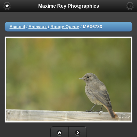
Maxime Rey Photgraphies
Accueil
/
Animaux
/
Rouge Queue
/
MAX6783