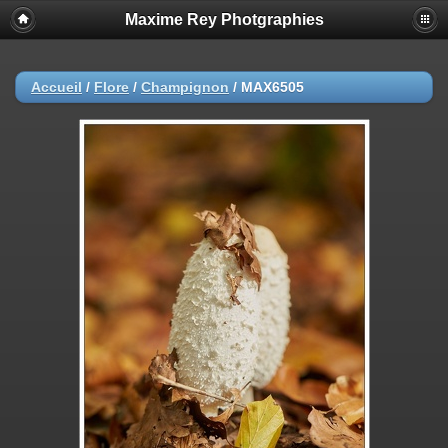
Maxime Rey Photgraphies
Accueil
/
Flore
/
Champignon
/
MAX6505